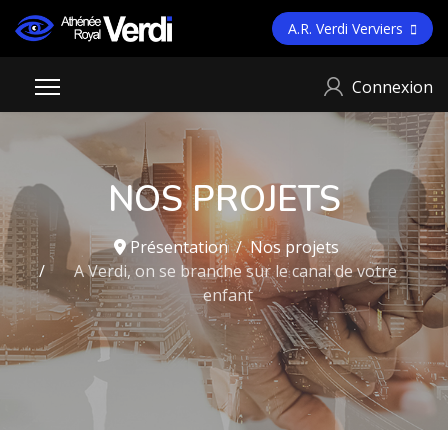
A.R. Verdi Verviers
Connexion
NOS PROJETS
Présentation
Nos projets
A Verdi, on se branche sur le canal de votre
enfant