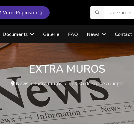
R. Verdi Pepinster
Documents
Galerie
FAQ
News
Contact
EXTRA MUROS
News
Extra muros
Les 3G de sortie à Liège !