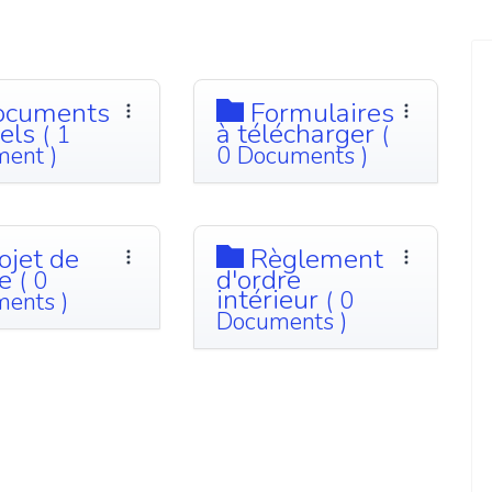
cuments
Formulaires
iels
à télécharger
( 1
(
ent )
0 Documents )
ojet de
Règlement
le
d'ordre
( 0
intérieur
( 0
ents )
Documents )