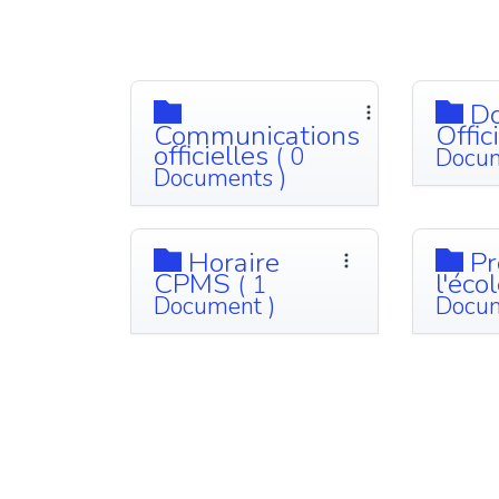
Do
Communications
Offic
officielles
( 0
Docum
Documents )
Horaire
Pr
CPMS
l'éco
( 1
Document )
Docum