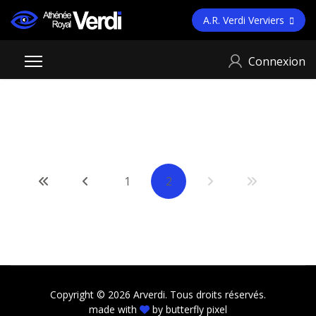
A.R. Verdi Verviers
Connexion
1
2
Copyright © 2026 Arverdi. Tous droits réservés.
made with
by
butterfly pixel