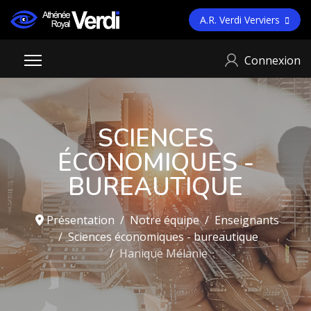
A.R. Verdi Verviers
Connexion
SCIENCES
ÉCONOMIQUES -
BUREAUTIQUE
Présentation
Notre équipe
Enseignants
Sciences économiques - bureautique
Hanique Mélanie