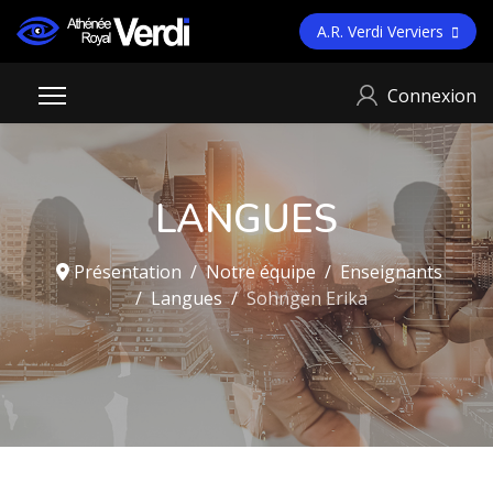
A.R. Verdi Verviers
Connexion
LANGUES
Présentation
Notre équipe
Enseignants
Langues
Sohngen Erika