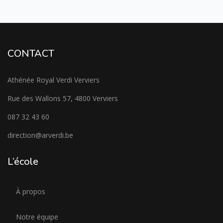
CONTACT
Athénée Royal Verdi Verviers
Rue des Wallons 57, 4800 Verviers
087 32 43 60
direction@arverdi.be
L’école
À propos
Notre équipe