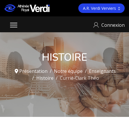
A.R. Verdi Verviers
Connexion
HISTOIRE
Présentation
Notre équipe
Enseignants
Histoire
Currie-Clark Théo