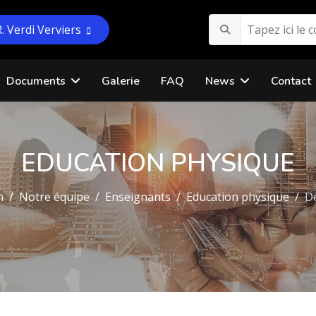
R. Verdi Verviers
Documents
Galerie
FAQ
News
Contact
EDUCATION PHYSIQUE
n
Notre équipe
Enseignants
Education physique
De