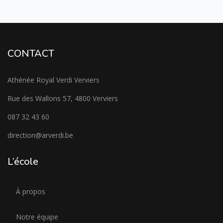
CONTACT
Athénée Royal Verdi Verviers
Rue des Wallons 57, 4800 Verviers
087 32 43 60
direction@arverdi.be
L’école
À propos
Notre équipe