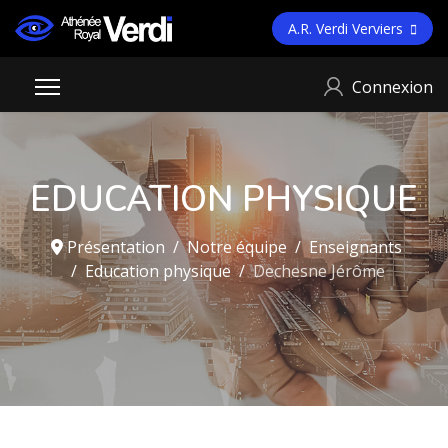
A.R. Verdi Verviers
Connexion
EDUCATION PHYSIQUE
Présentation
Notre équipe
Enseignants
Education physique
Dechesne Jérôme