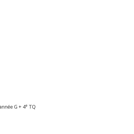
e
année G + 4
TQ