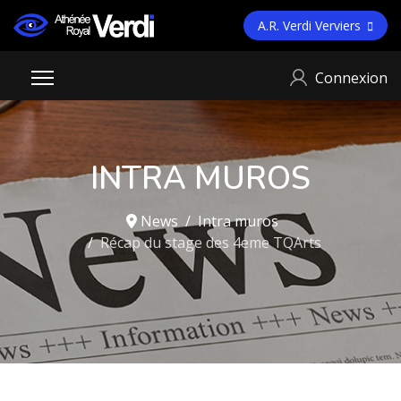
A.R. Verdi Verviers
Connexion
INTRA MUROS
News
Intra muros
Récap du stage des 4eme TQArts