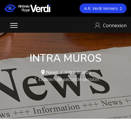
A.R. Verdi Verviers
Connexion
INTRA MUROS
News
Intra muros
Examen de seconde session