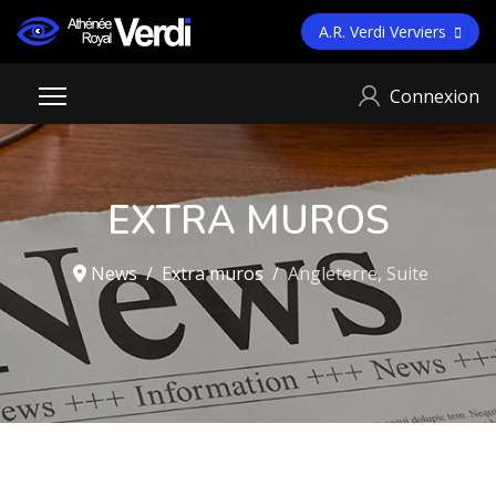
A.R. Verdi Verviers
Connexion
EXTRA MUROS
News
Extra muros
Angleterre, Suite