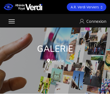
A.R. Verdi Verviers
Connexion
GALERIE
Galerie