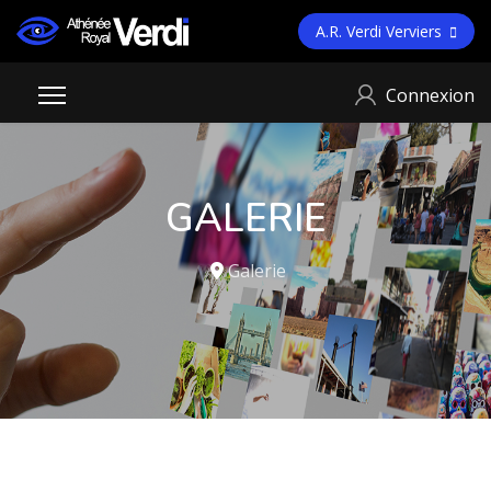
A.R. Verdi Verviers
Connexion
GALERIE
Galerie