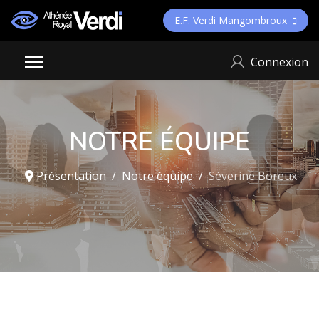
E.F. Verdi Mangombroux
Connexion
NOTRE ÉQUIPE
Présentation
Notre équipe
Séverine Boreux