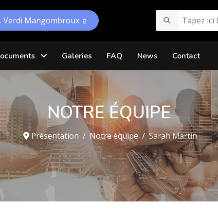
F. Verdi Mangombroux
ocuments
Galeries
FAQ
News
Contact
NOTRE ÉQUIPE
Présentation
Notre équipe
Sarah Martin