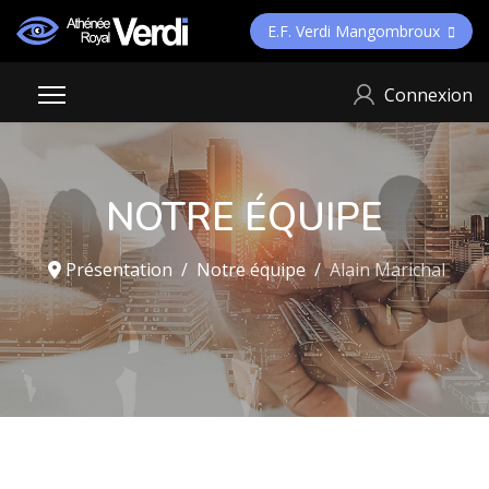
E.F. Verdi Mangombroux
Connexion
NOTRE ÉQUIPE
Présentation
Notre équipe
Alain Marichal