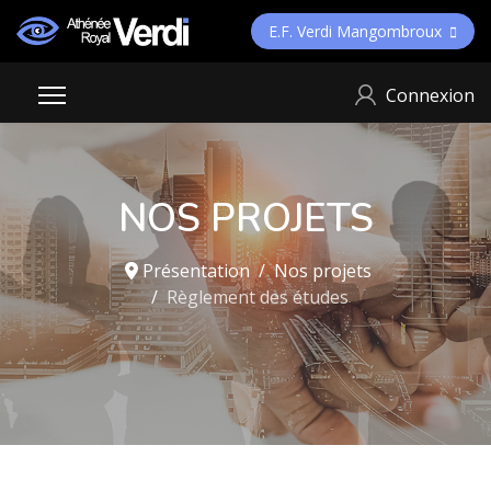
E.F. Verdi Mangombroux
Connexion
NOS PROJETS
Présentation
Nos projets
Règlement des études