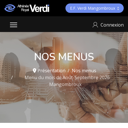
E.F. Verdi Mangombroux
Connexion
NOS MENUS
Présentation
Nos menus
Menu du mois de Août-Septembre 2026
Mangombroux