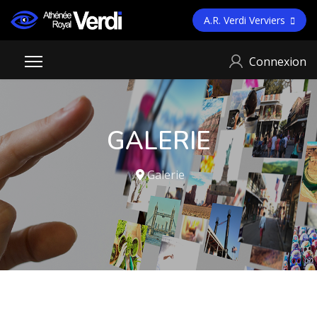
A.R. Verdi Verviers
Connexion
GALERIE
Galerie