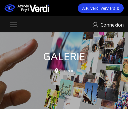
A.R. Verdi Verviers
Connexion
GALERIE
Galerie