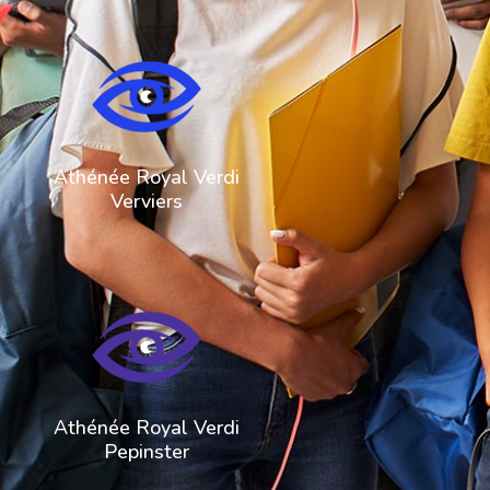
087 32 43 60
direction@arverdi.be
Athénée Royal Verdi
Verviers
087 46 98 38
commis.pepinster@arverdi.be
Athénée Royal Verdi
Pepinster