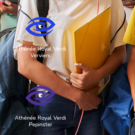
087 32 43 60
direction@arverdi.be
Athénée Royal Verdi
Verviers
087 46 98 38
commis.pepinster@arverdi.be
Athénée Royal Verdi
Pepinster